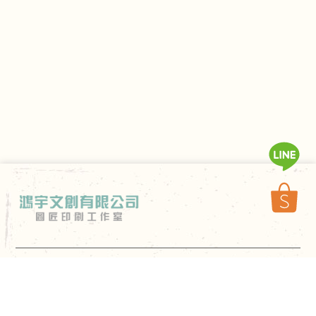
0968951975
rulerdes2021@gmail.com
台中市北屯區崇德路一段631號A棟7F-2
關於我們
製作方式
商品樣式
常見問題
訂製流程
作品展示